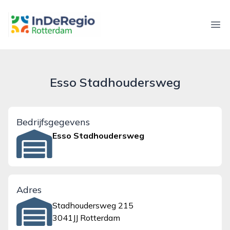
inderegiorotterdam.nl
Ope
Esso Stadhoudersweg
Bedrijfsgegevens
Esso Stadhoudersweg
Adres
Stadhoudersweg 215
3041JJ Rotterdam