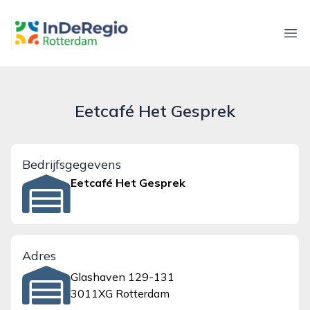
inderegiorotterdam.nl
Ope
Eetcafé Het Gesprek
Bedrijfsgegevens
Eetcafé Het Gesprek
Adres
Glashaven 129-131
3011XG Rotterdam