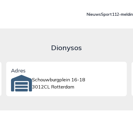
Nieuws
Sport
112-meldi
Dionysos
Adres
Schouwburgplein 16-18
3012CL Rotterdam