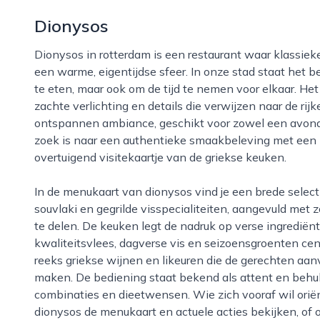
Dionysos
Dionysos in rotterdam is een restaurant waar klassieke griekse smaken worden gecombineerd met
een warme, eigentijdse sfeer. In onze stad staat het 
te eten, maar ook om de tijd te nemen voor elkaar. Het
zachte verlichting en details die verwijzen naar de rijk
ontspannen ambiance, geschikt voor zowel een avond 
zoek is naar een authentieke smaakbeleving met een m
overtuigend visitekaartje van de griekse keuken.
In de menukaart van dionysos vind je een brede selectie van traditionele gerechten, zoals moussaka,
souvlaki en gegrilde visspecialiteiten, aangevuld m
te delen. De keuken legt de nadruk op verse ingredië
kwaliteitsvlees, dagverse vis en seizoensgroenten ce
reeks griekse wijnen en likeuren die de gerechten aanv
maken. De bediening staat bekend als attent en beh
combinaties en dieetwensen. Wie zich vooraf wil orië
dionysos de menukaart en actuele acties bekijken, of