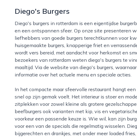
Diego's Burgers
Diego's burgers in rotterdam is een eigentijdse burgerbar die zich onderscheidt door ambacht, smaak
en een ontspannen sfeer. Op onze site presenteren we
liefhebbers van goede burgers terechtkunnen voor kwa
huisgemaakte burgers, knapperige friet en verrassend
wordt vers bereid, met aandacht voor herkomst en s
bezoekers van rotterdam weten diego's burgers te vin
maaltijd. Via de website van diego's burgers, waarnaa
informatie over het actuele menu en speciale acties.
In het compacte maar sfeervolle restaurant hangt een relaxte, informele sfeer waar iedereen zich
snel op zijn gemak voelt. Het interieur is stoer en mo
zitplekken voor zowel kleine als grotere gezelschappe
beefburgers ook varianten met kip, vis en vegetarische 
voorkeur een passende keuze is. Wie wil, kan zijn burg
voor een van de specials die regelmatig wisselen. Di
bijgerechten en drankjes, met onder meer loaded fries