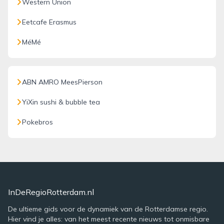
Western Union
Eetcafe Erasmus
MéMé
ABN AMRO MeesPierson
YiXin sushi & bubble tea
Pokebros
InDeRegioRotterdam.nl
De ultieme gids voor de dynamiek van de Rotterdamse regio.
Hier vind je alles: van het meest recente nieuws tot onmisbare