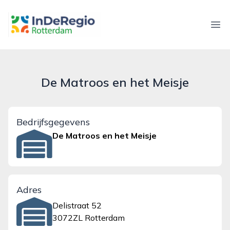
inderegiorotterdam.nl
Ope
De Matroos en het Meisje
Bedrijfsgegevens
De Matroos en het Meisje
Adres
Delistraat 52
3072ZL Rotterdam