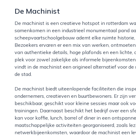
De Machinist
De machinist is een creatieve hotspot in rotterdam waar horeca, ondernemen en cultuur
samenkomen in een industrieel monumentaal pand aan 
scheepvaartschoolgebouw ademt elke ruimte historie, m
Bezoekers ervaren er een mix van werken, ontmoeten,
van authentieke details, hoge plafonds en een lichte,
plek voor zowel zakelijke als informele bijeenkomsten.
vindt in de machinist een origineel alternatief voor d
de stad.
De machinist biedt uiteenlopende faciliteiten die inspelen op de behoeften van moderne
ondernemers, creatieven en buurtbewoners. Er zijn ve
beschikbaar, geschikt voor kleine sessies maar ook vo
trainingen. Daarnaast beschikt het bedrijf over een sf
kan voor koffie, lunch, borrel of diner in een ontspann
maatschappelijke activiteiten georganiseerd, zoals l
netwerkbijeenkomsten, waardoor de machinist een leven