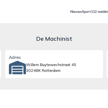
Nieuws
Sport
112-meldi
De Machinist
Adres
Willem Buytewechstraat 45
3024BK Rotterdam