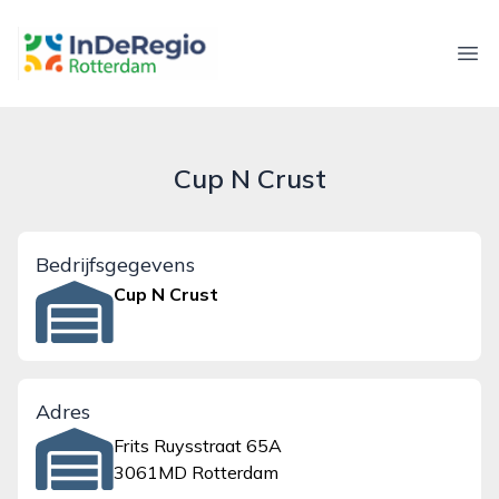
inderegiorotterdam.nl
Ope
Cup N Crust
Bedrijfsgegevens
Cup N Crust
Adres
Frits Ruysstraat 65A
3061MD Rotterdam