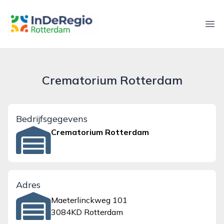
inderegiorotterdam.nl
Ope
Crematorium Rotterdam
Bedrijfsgegevens
Crematorium Rotterdam
Adres
Maeterlinckweg 101
3084KD Rotterdam