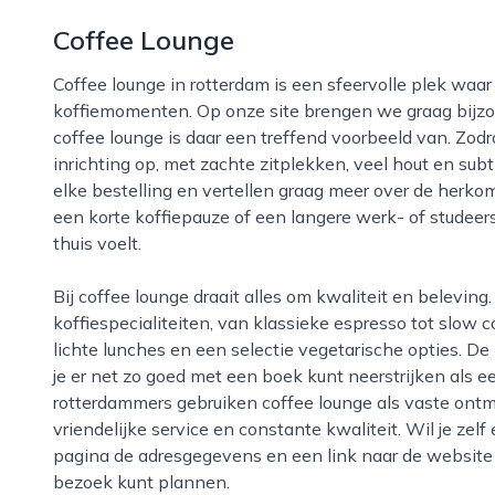
Coffee Lounge
Coffee lounge in rotterdam is een sfeervolle plek waar stadse drukte plaatsmaakt voor ontspannen
koffiemomenten. Op onze site brengen we graag bijz
coffee lounge is daar een treffend voorbeeld van. Zodr
inrichting op, met zachte zitplekken, veel hout en subti
elke bestelling en vertellen graag meer over de herk
een korte koffiepauze of een langere werk- of studeers
thuis voelt.
Bij coffee lounge draait alles om kwaliteit en beleving. Op de kaart vind je zorgvuldig samengestelde
koffiespecialiteiten, van klassieke espresso tot slow
lichte lunches en een selectie vegetarische opties. De
je er net zo goed met een boek kunt neerstrijken als e
rotterdammers gebruiken coffee lounge als vaste ontm
vriendelijke service en constante kwaliteit. Wil je zelf
pagina de adresgegevens en een link naar de website v
bezoek kunt plannen.