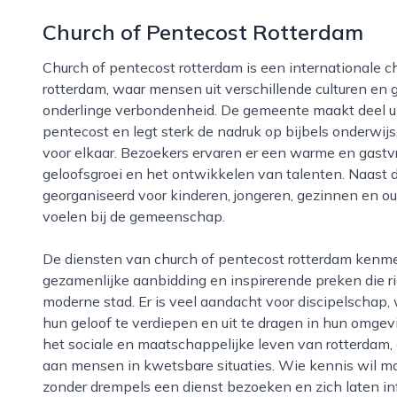
Church of Pentecost Rotterdam
Church of pentecost rotterdam is een internationale christelijke geloofsgemeenschap in de stad
rotterdam, waar mensen uit verschillende culturen e
onderlinge verbondenheid. De gemeente maakt deel ui
pentecost en legt sterk de nadruk op bijbels onderwi
voor elkaar. Bezoekers ervaren er een warme en gastvri
geloofsgroei en het ontwikkelen van talenten. Naast d
georganiseerd voor kinderen, jongeren, gezinnen en o
voelen bij de gemeenschap.
De diensten van church of pentecost rotterdam kenmerken zich door eigentijdse muziek,
gezamenlijke aanbidding en inspirerende preken die ri
moderne stad. Er is veel aandacht voor discipelschap
hun geloof te verdiepen en uit te dragen in hun omgev
het sociale en maatschappelijke leven van rotterdam,
aan mensen in kwetsbare situaties. Wie kennis wil m
zonder drempels een dienst bezoeken en zich laten in