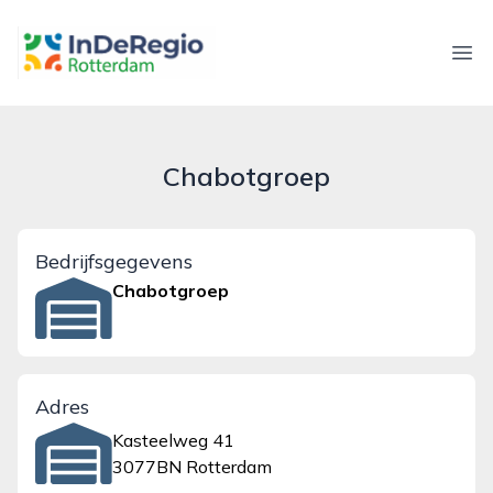
inderegiorotterdam.nl
Ope
Chabotgroep
Bedrijfsgegevens
Chabotgroep
Adres
Kasteelweg 41
3077BN Rotterdam