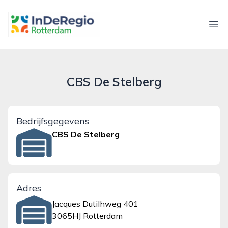
inderegiorotterdam.nl
Ope
CBS De Stelberg
Bedrijfsgegevens
CBS De Stelberg
Adres
Jacques Dutilhweg 401
3065HJ Rotterdam