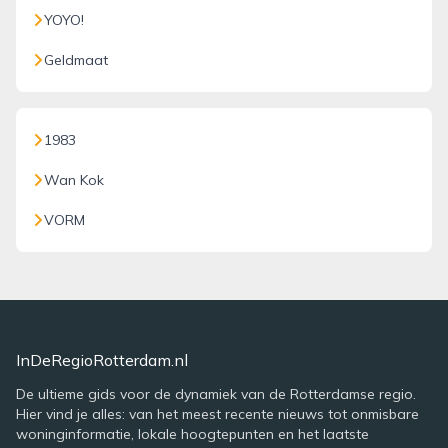
YOYO!
Geldmaat
1983
Wan Kok
VORM
InDeRegioRotterdam.nl
De ultieme gids voor de dynamiek van de Rotterdamse regio.
Hier vind je alles: van het meest recente nieuws tot onmisbare
woninginformatie, lokale hoogtepunten en het laatste