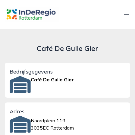
inderegiorotterdam.nl
Ope
Café De Gulle Gier
Bedrijfsgegevens
Café De Gulle Gier
Adres
Noordplein 119
3035EC Rotterdam