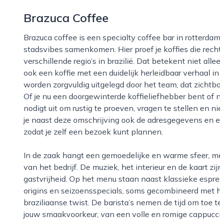
Brazuca Coffee
Brazuca coffee is een specialty coffee bar in rotterdam waar braziliaanse koffiecultuur en lokale
stadsvibes samenkomen. Hier proef je koffies die recht
verschillende regio’s in brazilië. Dat betekent niet alle
ook een koffie met een duidelijk herleidbaar verhaal 
worden zorgvuldig uitgelegd door het team, dat zichtbaa
Of je nu een doorgewinterde koffieliefhebber bent of 
nodigt uit om rustig te proeven, vragen te stellen en
je naast deze omschrijving ook de adresgegevens en e
zodat je zelf een bezoek kunt plannen.
In de zaak hangt een gemoedelijke en warme sfeer, met kleurrijke details die verwijzen naar de roots
van het bedrijf. De muziek, het interieur en de kaart z
gastvrijheid. Op het menu staan naast klassieke espres
origins en seizoensspecials, soms gecombineerd met 
braziliaanse twist. De barista’s nemen de tijd om toe 
jouw smaakvoorkeur, van een volle en romige cappuccino