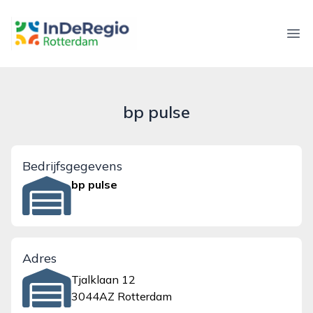
inderegiorotterdam.nl
Ope
bp pulse
Bedrijfsgegevens
bp pulse
Adres
Tjalklaan 12
3044AZ Rotterdam