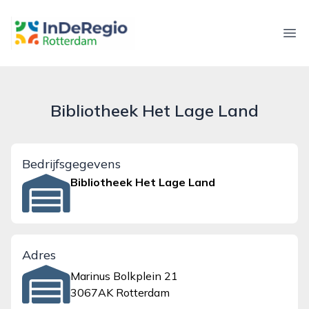
inderegiorotterdam.nl
Ope
Bibliotheek Het Lage Land
Bedrijfsgegevens
Bibliotheek Het Lage Land
Adres
Marinus Bolkplein 21
3067AK Rotterdam