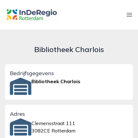
inderegiorotterdam.nl
Ope
Bibliotheek Charlois
Bedrijfsgegevens
Bibliotheek Charlois
Adres
Clemensstraat 111
3082CE Rotterdam