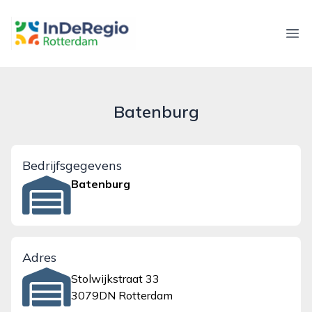
inderegiorotterdam.nl
Ope
Batenburg
Bedrijfsgegevens
Batenburg
Adres
Stolwijkstraat 33
3079DN Rotterdam