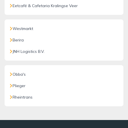
Eetcafé & Cafetaria Kralingse Veer
Westmarkt
Berira
JNH Logistics B.V.
Obba's
Plieger
Rheintrans