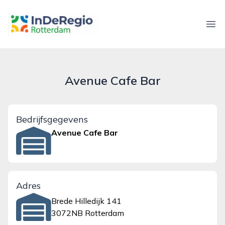
inderegiorotterdam.nl
Ope
Avenue Cafe Bar
Bedrijfsgegevens
Avenue Cafe Bar
Adres
Brede Hilledijk 141
3072NB Rotterdam