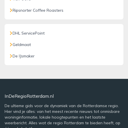
Ripsnorter Coffee Roasters
DHL ServicePoint
Geldmaat
De IJsmaker
InDeRegioRotterdam.nl
De ultieme gids voor de dynamiek van de Rotterdamse regio.
Hier vind je alles: van het meest recente nieuws tot onmisbare
woninginformatie, lokale hoogtepunten en het laatste
weerbericht. Alles wat de regio Rotterdam te bieden heeft, op