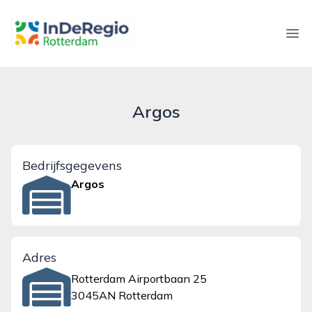
inderegiorotterdam.nl
Ope
Argos
Bedrijfsgegevens
Argos
Adres
Rotterdam Airportbaan 25
3045AN Rotterdam