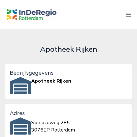
inderegiorotterdam.nl
Ope
Apotheek Rijken
Bedrijfsgegevens
Apotheek Rijken
Adres
Spinozaweg 285
3076EP Rotterdam