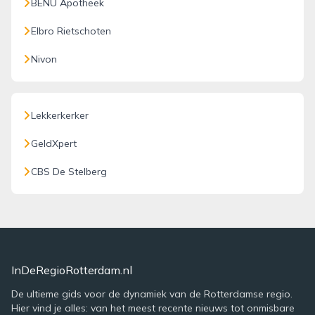
BENU Apotheek
Elbro Rietschoten
Nivon
Lekkerkerker
GeldXpert
CBS De Stelberg
InDeRegioRotterdam.nl
De ultieme gids voor de dynamiek van de Rotterdamse regio.
Hier vind je alles: van het meest recente nieuws tot onmisbare