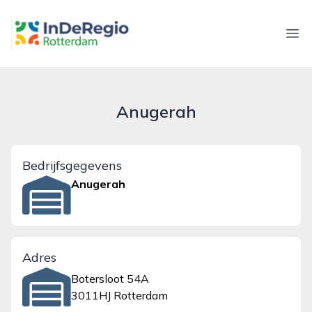
inderegiorotterdam.nl
Ope
Anugerah
Bedrijfsgegevens
Anugerah
Adres
Botersloot 54A
3011HJ Rotterdam