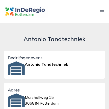
inderegiorotterdam.nl
Ope
Antonio Tandtechniek
Bedrijfsgegevens
Antonio Tandtechniek
Adres
Marshallweg 15
3068JN Rotterdam