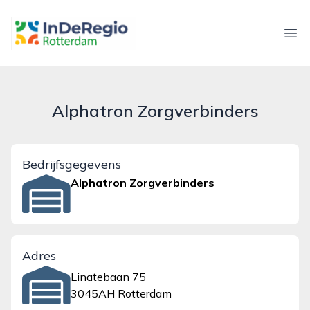
inderegiorotterdam.nl
Ope
Alphatron Zorgverbinders
Bedrijfsgegevens
Alphatron Zorgverbinders
Adres
Linatebaan 75
3045AH Rotterdam