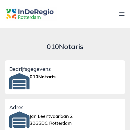
inderegiorotterdam.nl
Ope
010Notaris
Bedrijfsgegevens
010Notaris
Adres
Jan Leentvaarlaan 2
3065DC Rotterdam